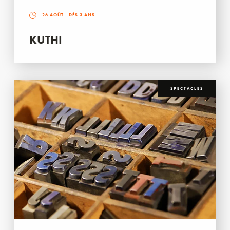
26 AOÛT
- DÈS 3 ANS
KUTHI
SPECTACLES