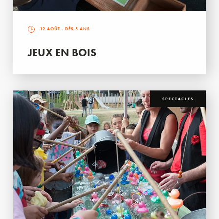
12 AOÛT
- DÈS 5 ANS
JEUX EN BOIS
SPECTACLES