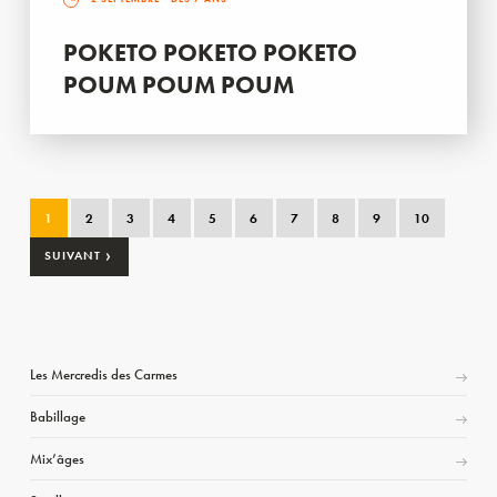
POKETO POKETO POKETO
POUM POUM POUM
1
2
3
4
5
6
7
8
9
10
›
SUIVANT
Les Mercredis des Carmes
Babillage
Mix’âges