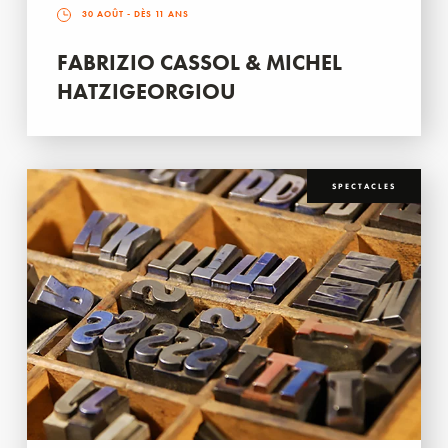
30 AOÛT
- DÈS 11 ANS
FABRIZIO CASSOL & MICHEL
HATZIGEORGIOU
SPECTACLES