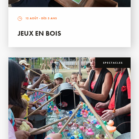
12 AOÛT
- DÈS 5 ANS
JEUX EN BOIS
SPECTACLES