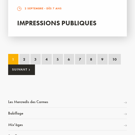
2 SEPTEMBRE
- DÈS 7 ANS
IMPRESSIONS PUBLIQUES
1
2
3
4
5
6
7
8
9
10
›
SUIVANT
Les Mercredis des Carmes
Babillage
Mix’âges