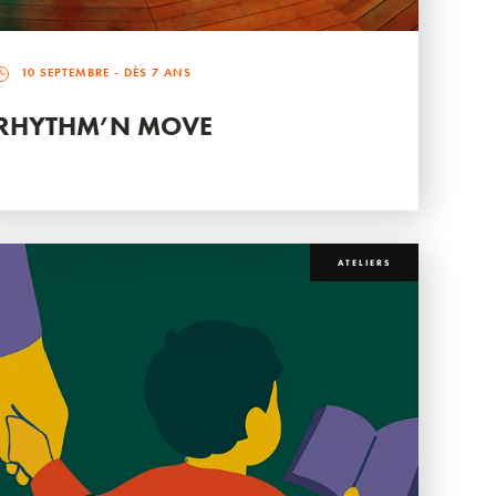
10 SEPTEMBRE
- DÈS 7 ANS
RHYTHM’N MOVE
ATELIERS