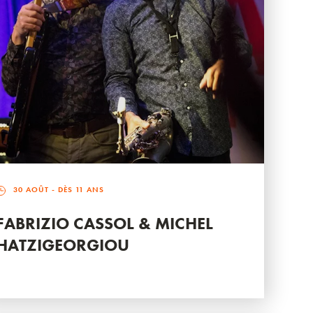
30 AOÛT
- DÈS 11 ANS
FABRIZIO CASSOL & MICHEL
HATZIGEORGIOU