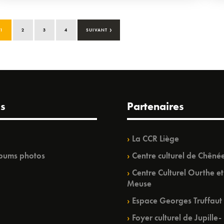
›
1
2
3
4
SUIVANT
s
Partenaires
La CCR Liège
bums photos
Centre culturel de Chêné
Centre Culturel Ourthe et
Meuse
Espace Georges Truffaut
Foyer culturel de Jupille-