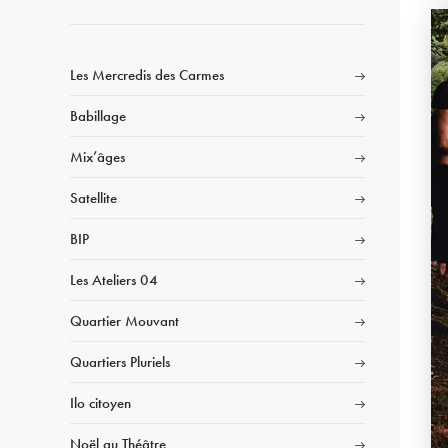
Les Mercredis des Carmes
Babillage
Mix’âges
Satellite
BIP
Les Ateliers 04
Quartier Mouvant
Quartiers Pluriels
Ilo citoyen
Noël au Théâtre