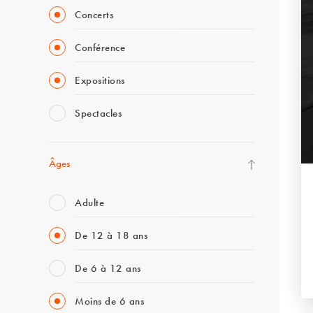
Concerts
Conférence
Expositions
Spectacles
Âges
Adulte
De 12 à 18 ans
De 6 à 12 ans
Moins de 6 ans