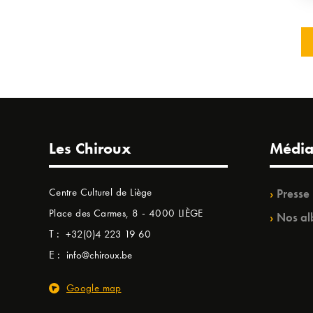
Les Chiroux
Média
Centre Culturel de Liège
Presse
Place des Carmes, 8 - 4000 LIÈGE
Nos al
T :
+32(0)4 223 19 60
E :
info@chiroux.be
Google map