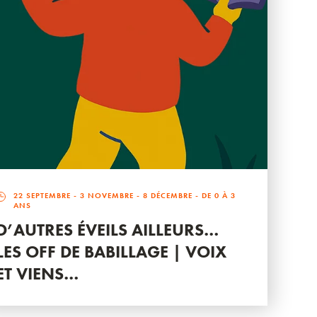
22 SEPTEMBRE
-
3 NOVEMBRE
-
8 DÉCEMBRE
- DE 0 À 3
ANS
D’AUTRES ÉVEILS AILLEURS…
LES OFF DE BABILLAGE | VOIX
ET VIENS…