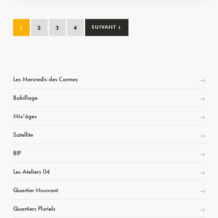
›
1
2
3
4
SUIVANT
Les Mercredis des Carmes
Babillage
Mix’âges
Satellite
BIP
Les Ateliers 04
Quartier Mouvant
Quartiers Pluriels