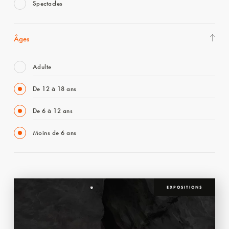
Spectacles
Âges
Adulte
De 12 à 18 ans
De 6 à 12 ans
Moins de 6 ans
EXPOSITIONS